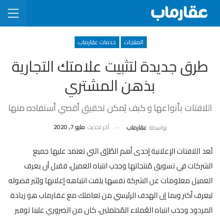
المنتجات
خدمات عقارماب
طرق جديدة لتثبيت علامتك التجارية
بذهن المشتري
اللافتات بأنواعها و كبف يُمكن تحقيق أقصي أستفاده منها
آخر تحديث
مايو 7, 2020
بواسطة
عقارماب
تُعد اللافتات الإعلانية إحدى أهم الطُرُق التي تعتمد عليها جميع
الشركات في تسويق مُنتجاتها وجذب انتباه العميل، فقبل أن يعرف
العميل معلومات عن الشركة نفسها يلفت انتباهه إعلانها ويُثير فضوله
ليعرف أكتر وبما إن الهدف الرئيسي من تعاملك مع عقارماب هو زيادة
المردود وجذب انتباه العُملاء المُحتملين، كان من الضروري علينا توفير