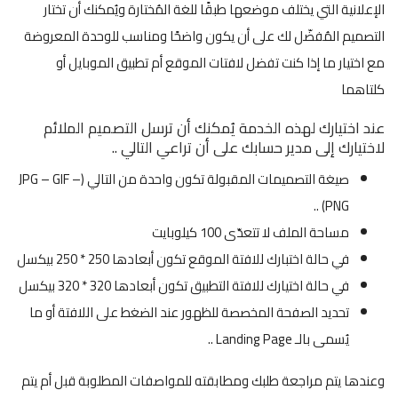
الإعلانية التي يختلف موضعها طبقًا للغة المُختارة ويُمكنك أن تختار
التصميم المُفضّل لك على أن يكون واضحًا ومناسب للوحدة المعروضة
مع اختيار ما إذا كنت تفضل لافتات الموقع أم تطبيق الموبايل أو
كلتاهما
عند اختيارك لهذه الخدمة يُمكنك أن ترسل التصميم الملائم
لاختيارك إلى مدير حسابك على أن تراعي التالي ..
صيغة التصميمات المقبولة تكون واحدة من التالي (JPG – GIF –
PNG) ..
مساحة الملف لا تتعدّى 100 كيلوبايت
في حالة اختبارك للافتة الموقع تكون أبعادها 250 * 250 بيكسل
في حالة اختيارك للافتة التطبيق تكون أبعادها 320 * 320 بيكسل
تحديد الصفحة المخصصة للظهور عند الضغط على اللافتة أو ما
يُسمى بالـ Landing Page ..
وعندها يتم مراجعة طلبك ومطابقته للمواصفات المطلوبة قبل أم يتم