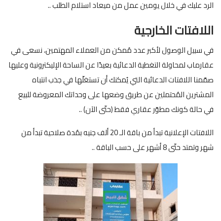
الرد عليك في خلال يومين عمل من ميعاد استلام الطلب ..
اللافتات الخارجية
في سبيل الوصول لأكبر عدد مُمكن من العملاء المهتمين، نسعى في
عقارماب لمحاولة التغطية الدعائية بعيدًا عن الساحة الإليكترونية وعليها
صمّمنا اللافتات الدعائية التي يُمكنك أن تستغلّها في جذب انتباه
المشترين المُحتملين عن طريق وضعها على وحداتك المعروضة للبيع
في حالة كونك مطوّر عقاري فقط (حتّى الآن) ..
اللافتات الإعلانية تبدأ من باقة الـ 20 ألف جنيه بمُدة صلاحية تبدأ من
شهر وتمتد حتّى 8 أشهر على حسب الباقة ..