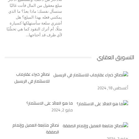
مبلغ معقول من المال فأنت غالبًا
ستسأل نفسك: ماذا بعدُ؟ ما الذي
يمكنني فعله بهذا المبلغ؟ هل
أشتري سلعة سأستهلكها كسيارة
مثلًا، أم أترك النقود كما هي تحسُّبًا
لأي ظرف قد أحتاجها…
التسويق العقاري
نصائح خبراء عقارماب
للاستثمار في الريسيل
أغسطس 18, 2024
ما هو العائد على الاستثمار؟
مايو 2, 2024
نصائح متابعة العميل وإتمام
الصفقة
مايو 2, 2024