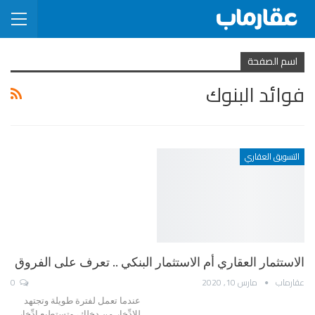
اسم الصفحة
فوائد البنوك
التسويق العقاري
الاستثمار العقاري أم الاستثمار البنكي .. تعرف على الفروق
عقارماب
مارس 10, 2020
0
عندما تعمل لفترة طويلة وتجتهد
للادِّخار من دخلك، وتستطيع ادِّخار