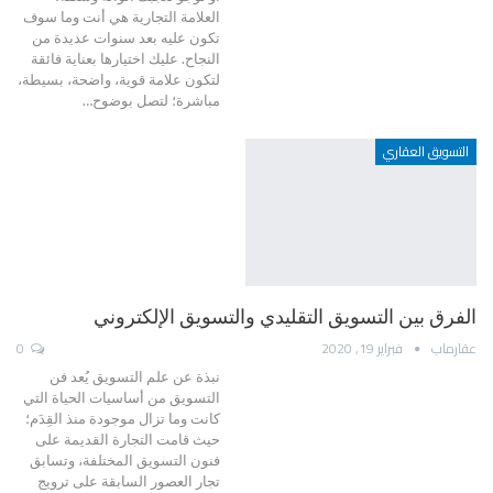
العلامة التجارية هي أنت وما سوف
تكون عليه بعد سنوات عديدة من
النجاح. عليك اختيارها بعناية فائقة
لتكون علامة قوية، واضحة، بسيطة،
مباشرة؛ لتصل بوضوح…
التسويق العقاري
الفرق بين التسويق التقليدي والتسويق الإلكتروني
عقارماب
فبراير 19, 2020
0
نبذة عن علم التسويق يُعد فن
التسويق من أساسيات الحياة التي
كانت وما تزال موجودة منذ القِدَم؛
حيث قامت التجارة القديمة على
فنون التسويق المختلفة، وتسابق
تجار العصور السابقة على ترويج