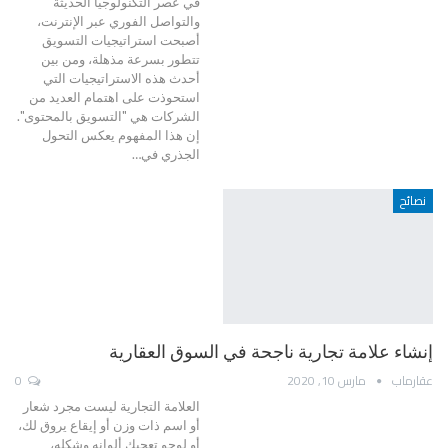
في عصر التكنولوجيا الحديثة
والتواصل الفوري عبر الإنترنت،
أصبحت استراتيجيات التسويق
تتطور بسرعة مذهلة، ومن بين
أحدث هذه الاستراتيجيات التي
استحوذت على اهتمام العديد من
الشركات هي "التسويق بالمحتوى".
إن هذا المفهوم يعكس التحول
الجذري في…
نصائح
إنشاء علامة تجارية ناجحة في السوق العقارية
عقارماب
مارس 10, 2020
0
العلامة التجارية ليست مجرد شعار
أو اسم ذات وزن أو إيقاع يروق لك،
أو لوجو تعجبك ألوانه وشكله،